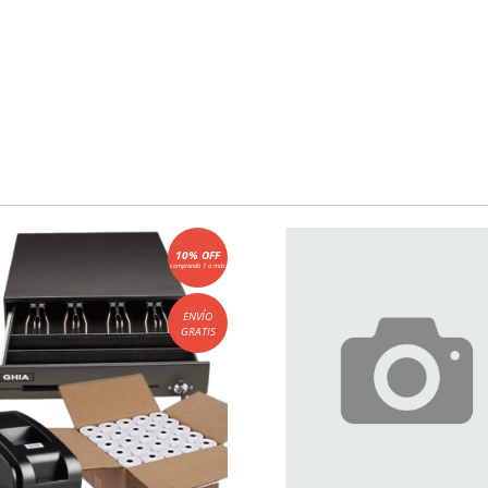
10% OFF
comprando 1 o más
ENVÍO
GRATIS