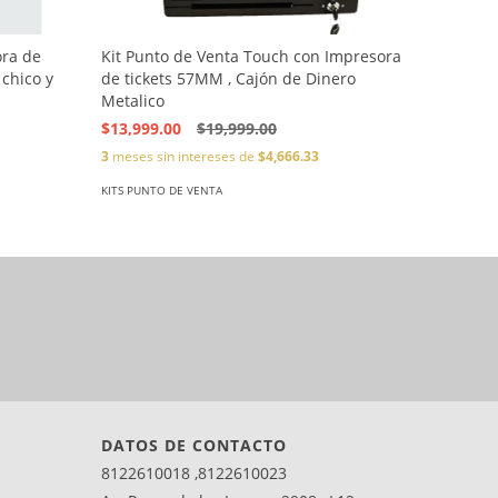
ora de
Kit Punto de Venta Touch con Impresora
KIT Punt
 chico y
de tickets 57MM , Cajón de Dinero
(PDVBAS
Metalico
$15,999
$13,999.00
$19,999.00
3
meses si
3
meses sin intereses de
$4,666.33
KITS PUNT
KITS PUNTO DE VENTA
DATOS DE CONTACTO
8122610018 ,8122610023