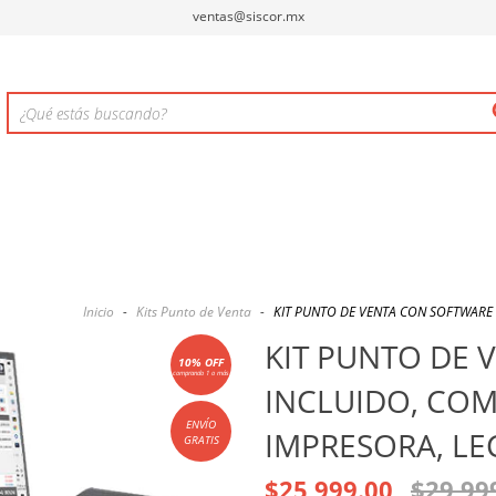
ventas@siscor.mx
Inicio
-
Kits Punto de Venta
-
KIT PUNTO DE VENTA CON SOFTWARE 
KIT PUNTO DE 
10% OFF
comprando 1 o más
INCLUIDO, COM
ENVÍO
IMPRESORA, LE
GRATIS
$25,999.00
$29,99