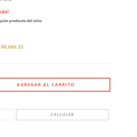
más!
ier producto del sitio.
e
$8,666.33
CAMBIAR CP
CALCULAR