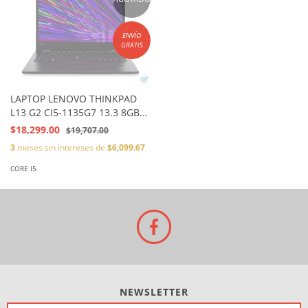
ENVÍO
GRATIS
LAPTOP LENOVO THINKPAD
L13 G2 CI5-1135G7 13.3 8GB
256SSD W10
$18,299.00
$19,707.00
3
meses sin intereses de
$6,099.67
CORE I5
NEWSLETTER