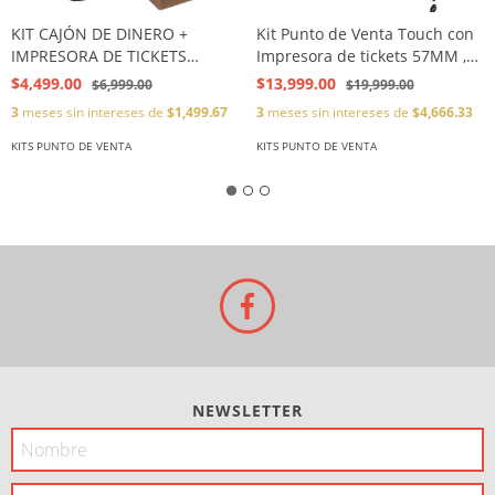
KIT CAJÓN DE DINERO +
Kit Punto de Venta Touch con
IMPRESORA DE TICKETS
Impresora de tickets 57MM ,
BLUETOOTH 57mm + CAJA DE
Cajón de Dinero Metalico
$4,499.00
$13,999.00
$6,999.00
$19,999.00
ROLLOS 57mm
3
meses sin intereses de
$1,499.67
3
meses sin intereses de
$4,666.33
KITS PUNTO DE VENTA
KITS PUNTO DE VENTA
NEWSLETTER