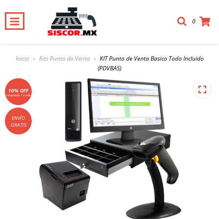
0
Inicio
-
Kits Punto de Venta
-
KIT Punto de Venta Basico Todo Incluido
(PDVBAS)
10% OFF
comprando 1 o más
ENVÍO
GRATIS