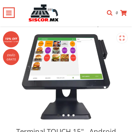
0
Inicio
-
Terminales POS
-
Terminal TOUCH 15" , Android
10% OFF
comprando 1 o más
ENVÍO
GRATIS
Terminal TOUCH 15" , Android