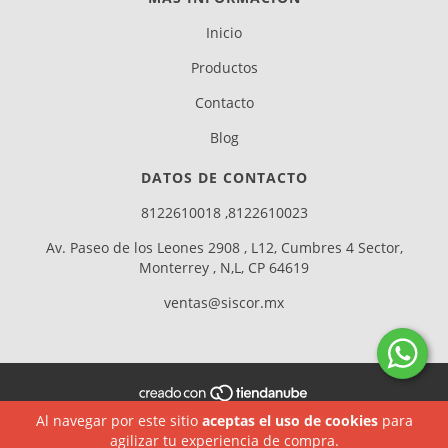
Inicio
Productos
Contacto
Blog
DATOS DE CONTACTO
8122610018 ,8122610023
Av. Paseo de los Leones 2908 , L12, Cumbres 4 Sector,
Monterrey , N,L, CP 64619
ventas@siscor.mx
Al navegar por este sitio
aceptas el uso de cookies
para
COPYRIGHT SISCOR - 2026. TODOS LOS DERECHOS RESERVADOS.
agilizar tu experiencia de compra.