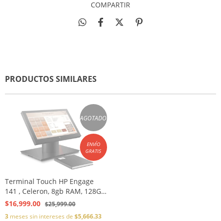
COMPARTIR
PRODUCTOS SIMILARES
AGOTADO
ENVÍO
GRATIS
Terminal Touch HP Engage
141 , Celeron, 8gb RAM, 128GB
SSD, Windows 10 IoT, Super
$16,999.00
$25,999.00
Elegante
3
meses sin intereses de
$5,666.33